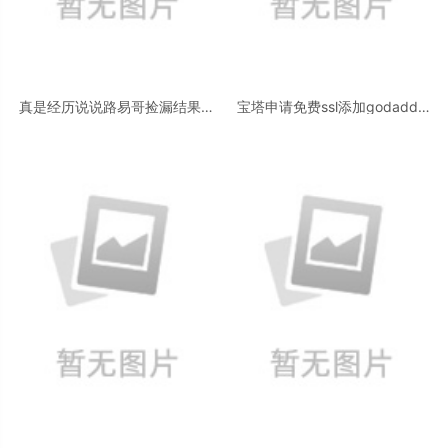
真是经历说说路易哥捡漏结果被
宝塔申请免费ssl添加godaddy
捡漏这件事情 惠普制造智能门锁
自动dns解析快速申请续签ssl证
P3
书