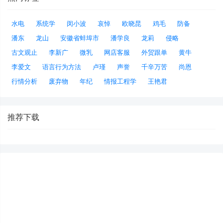
水电
系统学
闵小波
哀悼
欧晓昆
鸡毛
防备
潘东
龙山
安徽省蚌埠市
潘学良
龙莉
侵略
古文观止
李新广
微乳
网店客服
外贸跟单
黄牛
李爱文
语言行为方法
卢瑾
声誉
千辛万苦
尚恩
行情分析
废弃物
年纪
情报工程学
王艳君
推荐下载