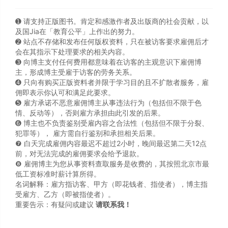
➊️ 请支持正版图书。肯定和感激作者及出版商的社会贡献，以
及国Jia在「教育公平」上作出的努力。
➋️ 站点不存储和发布任何版权资料，只在被访客要求雇佣后才
会在其指示下处理要求的相关内容。
➌️ 向博主支付任何费用都意味着在访客的主观意识下雇佣博
主，形成博主受雇于访客的劳务关系。
➍️ 只向有购买正版资料者并限于学习目的且不扩散者服务，雇
佣即表示你认可和满足此要求。
➎ 雇方承诺不恶意雇佣博主从事违法行为（包括但不限于色
情、反动等），否则雇方承担由此引发的后果。
➏️ 博主也不负责鉴别受雇内容之合法性（包括但不限于分裂、
犯罪等）， 雇方需自行鉴别和承担相关后果。
❼ 白天完成雇佣内容最迟不超过2小时，晚间最迟第二天12点
前，对无法完成的雇佣要求会给予退款。
❽ 雇佣博主为您从事资料查取服务是收费的，其按照北京市最
低工资标准时薪计算所得。
名词解释：雇方指访客、甲方（即花钱者、指使者），博主指
受雇方、乙方（即被指使者）。
重要告示：有疑问或建议
请联系我！