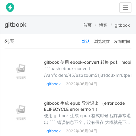
Togg
navig
gitbook
首页
博客
gitbook
列表
默认
浏览次数
发布时间
gitbook 使用 ebook-convert 转换 pdf、mob
```bash ebook-convert
/var/folders/45/6z3zx6m51j31dc3xmr6tp9hr
13174sUZ20coWkit7/SUMMARY.html
gitbook
2022年06月04日
/var/folders/45/6z3zx6m51j31dc3xmr6tp9hr
13174sUZ20coWkit7/index.pdf --title=Gi
gitbook 生成 epub 异常退出 （error code
ELIFECYCLE error errno 1 ）
使用 gitbook 生成 epub 格式时候 程序异常退
出 ``` 错误信息不全，没有保存 大概就是下面
这个错误 npm-lifecycle/index.js:332:16
gitbook
2022年06月04日
error code ELIFECYCLE error errno 1 ``` 排