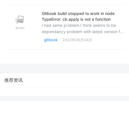
查后发现 这个锅 是 ebook-convert
（calibre） 的。 是再执行下面程序时候 报
Gitbook build stopped to work in node
错。 升级到 calibr
TypeError: cb.apply is not a function
I had same problem.I think seems to be
dependancy problem with latest version for
graceful-fs.
gitbook
2022年06月04日
推荐资讯