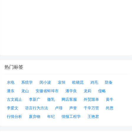
热门标签
水电
系统学
闵小波
哀悼
欧晓昆
鸡毛
防备
潘东
龙山
安徽省蚌埠市
潘学良
龙莉
侵略
古文观止
李新广
微乳
网店客服
外贸跟单
黄牛
李爱文
语言行为方法
卢瑾
声誉
千辛万苦
尚恩
行情分析
废弃物
年纪
情报工程学
王艳君