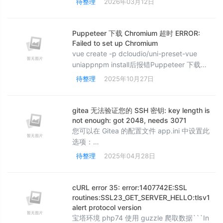
待整理
2026年03月12日
Puppeteer 下载 Chromium 超时 ERROR:
Failed to set up Chromium
vue create -p dcloudio/uni-preset-vue
uniappnpm install后报错Puppeteer 下载
Chromium 超时ERROR: Failed to set up
待整理
2025年10月27日
Chromium r756035!AggregateError
[ETIMEDOUT]: connect ETIMEDOUT ..## 解
决方法 跳过 Chro
gitea 无法验证您的 SSH 密钥: key length is
not enough: got 2048, needs 3071
您可以在 Gitea 的配置文件 app.ini 中设置此
选项：​
```ini[server]MINIMUM_KEY_SIZE_CHECK =
待整理
2025年04月28日
true```此外，Gitea 还允许您为不同类型的
SSH 密钥指定最小长度。 您可以在配置文件中
添加以下部分：​
cURL error 35: error:1407742E:SSL
```ini[ssh.minimum_key_sizes]ED25519 =
routines:SSL23_GET_SERVER_HELLO:tlsv1
alert protocol version
256ECDSA = 256RS
宝塔环境 php74 使用 guzzle 爬取数据```In