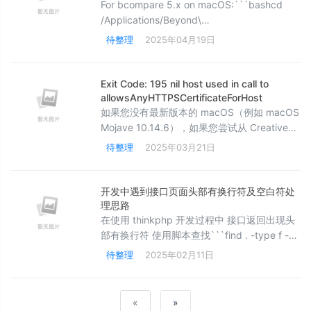
For bcompare 5.x on macOS:```bashcd
/Applications/Beyond\
Compare.app/Contents/MacOS/sudo perl -
待整理
2025年04月19日
pi -e 's/AlPAc7Np1/AlPAc7Npn/g'
BComparecodesign -f -s - --
timestamp=none --all-architectures --dee
Exit Code: 195 nil host used in call to
allowsAnyHTTPSCertificateForHost
如果您没有最新版本的 macOS（例如 macOS
Mojave 10.14.6），如果您尝试从 Creative
Cloud 下载最新版本的应用程序（例如 Adob​​e
待整理
2025年03月21日
InDesign CC 2022 v17.0），则 Creative
Cloud 会给出错误，提示请求的应用程序版本
与您的 macOS 版本不兼容，您需要升级（在
开发中遇到接口页面头部有换行符及空白符处
这种情况下升级到 macOS 10.15 或更新的
理思路
macOS）。
在使用 thinkphp 开发过程中 接口返回出现头
部有换行符 使用脚本查找```find . -type f -
name "*.php" | while read file; do if [ -z
待整理
2025年02月11日
"$(head -n 1 "$file")" ]; then echo "$file 头
部包含换行符" fidone```一般有 bom头 换行
«
»