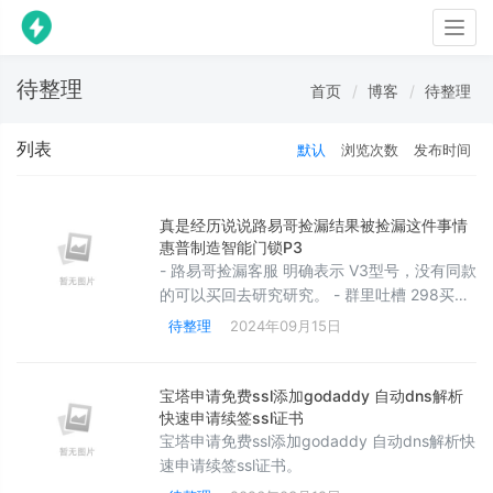
Togg
navig
待整理
首页
博客
待整理
列表
默认
浏览次数
发布时间
真是经历说说路易哥捡漏结果被捡漏这件事情
惠普制造智能门锁P3
- 路易哥捡漏客服 明确表示 V3型号，没有同款
的可以买回去研究研究。 - 群里吐槽 298买了
一个149的锁。纯属吐槽 各种杠。被退群了。
待整理
2024年09月15日
然后还@我 属实 - 路易哥说他家是高配的，
199的我买到同款他直播吃锁， - 单独加好友
居然同意了 来了句 “你说吧” 看来大哥委屈了。
宝塔申请免费ssl添加godaddy 自动dns解析
我发了问题 就没下文。## 碎碎念 没事网上闲
快速申请续签ssl证书
逛，发现还好多捡漏
宝塔申请免费ssl添加godaddy 自动dns解析快
速申请续签ssl证书。