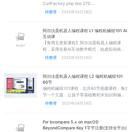
CurlFactory.php line 275:
[GuzzleHttp\Exception\ConnectException]
待整理
2025年04月28日
cURL error 35: error:1407742E:SSL
routines:SSL23_GET_SERVER_HELLO:tlsv1
alert protocol version (
阿尔法蛋机器人编程课程 L1 编程机械组101 AI
互动课
【每周五更新课程】阿尔法蛋机器人编程课
程，采用全新AI互动教学模式，由虚拟动画老
师生动讲解积木。三大章节，系统学积木、学
待整理
2025年04月26日
结构、学编程
阿尔法蛋机器人编程课程 L2 编程机械组101
60节
编程机械组101课程，总共60节搭建课程，每2
节一个主题，让孩子零基础教积木知识和编程
控制。学习：齿轮加速、减速、垂直啮合、杠
待整理
2025年04月26日
杆、动滑轮、定滑轮、皮带、轮轴、认识拱
形、三角形稳定、蜗杆、惯性知识，20节课后
加入编程应用和编程操作讲解。
For bcompare 5.x on macOS:
BeyondCompare Key 1字节注册(支持全平台)