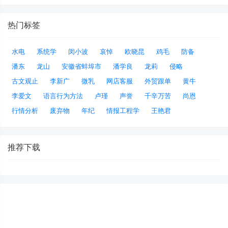
热门标签
水电
系统学
闵小波
哀悼
欧晓昆
鸡毛
防备
潘东
龙山
安徽省蚌埠市
潘学良
龙莉
侵略
古文观止
李新广
微乳
网店客服
外贸跟单
黄牛
李爱文
语言行为方法
卢瑾
声誉
千辛万苦
尚恩
行情分析
废弃物
年纪
情报工程学
王艳君
推荐下载