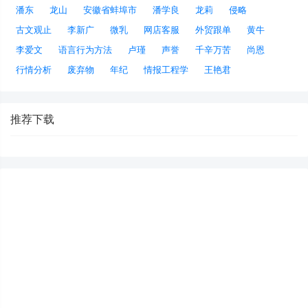
潘东
龙山
安徽省蚌埠市
潘学良
龙莉
侵略
古文观止
李新广
微乳
网店客服
外贸跟单
黄牛
李爱文
语言行为方法
卢瑾
声誉
千辛万苦
尚恩
行情分析
废弃物
年纪
情报工程学
王艳君
推荐下载