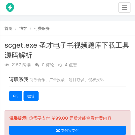
Togg
navig
首页
博客
付费服务
scget.exe 圣才电子书视频题库下载工具
源码解析
2157 阅读
0 评论
4 点赞
请联系我
商务合作、广告投放、题目勘误、侵权投诉
QQ
微信
温馨提示!
你需要支付
￥99.00
元后才能查看付费内容
支付宝支付