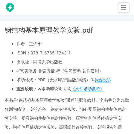
Togg
navig
钢结构基本原理教学实验.pdf
作者：王烨华
ISBN：978-7-5765-1343-1
出版社：同济大学出版社
✅真实服务 非骗流量 🌈（学习资料 勿作它用）
求助格式：PDF（无水印/扫描版/高清）🎯
我要投诉
重要说明
：🔥求助即说明同意
《文件求助条款》
本书是“钢结构基本原理教学实验”课程的配套教材。全书共分为九章
分别为绪论、实验准备、钢材材性实验、轴心受压钢构件整体稳定
性实验、受弯钢构件整体稳定性实验、压弯钢构件整体稳定性实
验、钢构件局部稳定性实验、高强螺栓连接实验、实验报告的撰