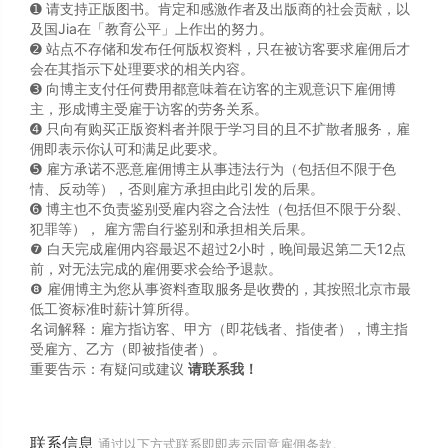
➊️ 请支持正版图书。肯定和感激作者及出版商的社会贡献，以
及国Jia在「教育公平」上作出的努力。
➋️ 站点不存储和发布任何版权资料，只在被访客要求雇佣后才
会在其指示下处理要求的相关内容。
➌️ 向博主支付任何费用都意味着在访客的主观意识下雇佣博
主，形成博主受雇于访客的劳务关系。
➍️ 只向有购买正版资料者并限于学习目的且不扩散者服务，雇
佣即表示你认可和满足此要求。
➎ 雇方承诺不恶意雇佣博主从事违法行为（包括但不限于色
情、反动等），否则雇方承担由此引发的后果。
➏️ 博主也不负责鉴别受雇内容之合法性（包括但不限于分裂、
犯罪等）， 雇方需自行鉴别和承担相关后果。
❼ 白天完成雇佣内容最迟不超过2小时，晚间最迟第二天12点
前，对无法完成的雇佣要求会给予退款。
❽ 雇佣博主为您从事资料查取服务是收费的，其按照北京市最
低工资标准时薪计算所得。
名词解释：雇方指访客、甲方（即花钱者、指使者），博主指
受雇方、乙方（即被指使者）。
重要告示：有疑问或建议
请联系我！
联系信息
通过以下方式联系即即表示同意雇佣条款。