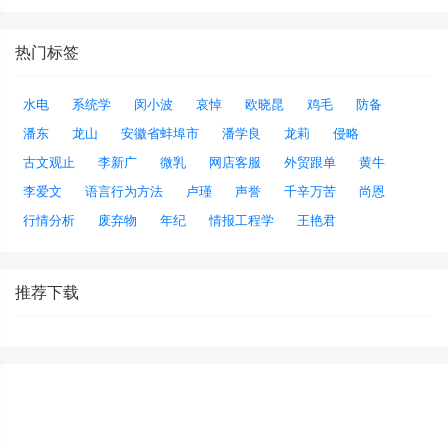
热门标签
水电
系统学
闵小波
哀悼
欧晓昆
鸡毛
防备
潘东
龙山
安徽省蚌埠市
潘学良
龙莉
侵略
古文观止
李新广
微乳
网店客服
外贸跟单
黄牛
李爱文
语言行为方法
卢瑾
声誉
千辛万苦
尚恩
行情分析
废弃物
年纪
情报工程学
王艳君
推荐下载