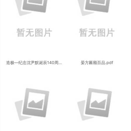
造极—纪念沈尹默诞辰140周年
晏方匾额百品.pdf
特辑.pdf