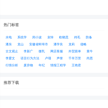
热门标签
水电
系统学
闵小波
哀悼
欧晓昆
鸡毛
防备
潘东
龙山
安徽省蚌埠市
潘学良
龙莉
侵略
古文观止
李新广
微乳
网店客服
外贸跟单
黄牛
李爱文
语言行为方法
卢瑾
声誉
千辛万苦
尚恩
行情分析
废弃物
年纪
情报工程学
王艳君
推荐下载