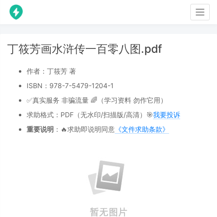
Togg
navig
丁筱芳画水浒传一百零八图.pdf
作者：丁筱芳 著
ISBN：978-7-5479-1204-1
✅真实服务 非骗流量 🌈（学习资料 勿作它用）
求助格式：PDF（无水印/扫描版/高清）🎯
我要投诉
重要说明
：🔥求助即说明同意
《文件求助条款》